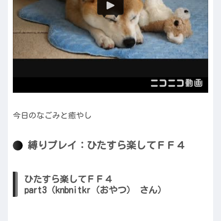
今日のなごみと癒やし
縛りプレイ：ひたすら楽してＦＦ４
ひたすら楽してＦＦ４
part3（knbnitkr（おやつ） さん）