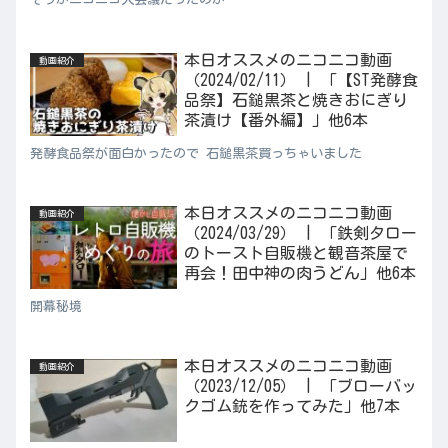
本日オススメのニコニコ動画
動画紹介
（2024/02/11） | 「【ST発酵食
品祭】石鎚黒茶と焼きおにぎり
茶漬け【番外編】」他6本
発酵食品祭が面白かったので 石鎚黒茶買っちゃいました
本日オススメのニコニコ動画
動画紹介
（2024/03/29） | 「鉄剣タロー
のトースト自販機と観音茶屋で
再会！田中神の肉うどん」他6本
開幕秘境
本日オススメのニコニコ動画
動画紹介
（2023/12/05） | 「ブローバッ
クゴム銃を作ってみた」他7本