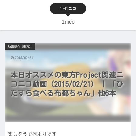
1日1ニコ
1nico
動画紹介（東方）
2015/02/21
本日オススメの東方Project関連ニ
コニコ動画（2015/02/21） | 「ひ
たすら食べる布都ちゃん」他6本
楽しそうで何よりです。