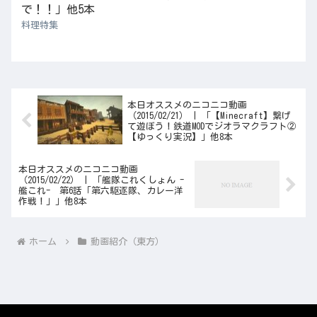
で！！」他5本
料理特集
本日オススメのニコニコ動画
（2015/02/21） | 「【Minecraft】繋げ
て遊ぼう！鉄道MODでジオラマクラフト②
【ゆっくり実況】」他8本
本日オススメのニコニコ動画
（2015/02/22） | 「艦隊これくしょん -
艦これ- 第6話「第六駆逐隊、カレー洋
作戦！」」他8本
ホーム
動画紹介（東方）