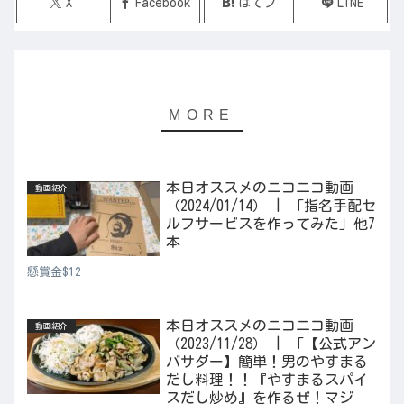
X
Facebook
はてブ
LINE
本日オススメのニコニコ動画
動画紹介
（2024/01/14） | 「指名手配セ
ルフサービスを作ってみた」他7
本
懸賞金$12
本日オススメのニコニコ動画
動画紹介
（2023/11/28） | 「【公式アン
バサダー】簡単！男のやすまる
だし料理！！『やすまるスパイ
スだし炒め』を作るぜ！マジ