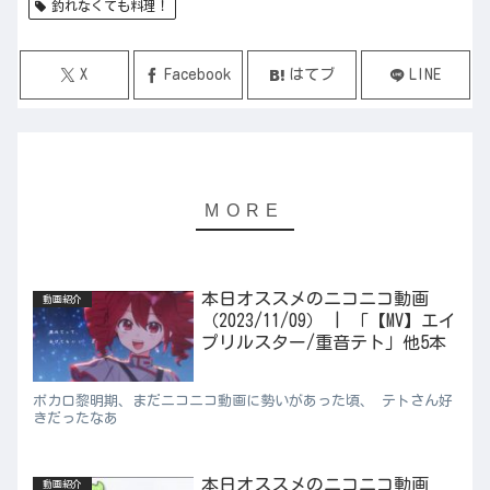
釣れなくても料理！
X
Facebook
はてブ
LINE
本日オススメのニコニコ動画
動画紹介
（2023/11/09） | 「【MV】エイ
プリルスター/重音テト」他5本
ボカロ黎明期、まだニコニコ動画に勢いがあった頃、 テトさん好
きだったなあ
本日オススメのニコニコ動画
動画紹介