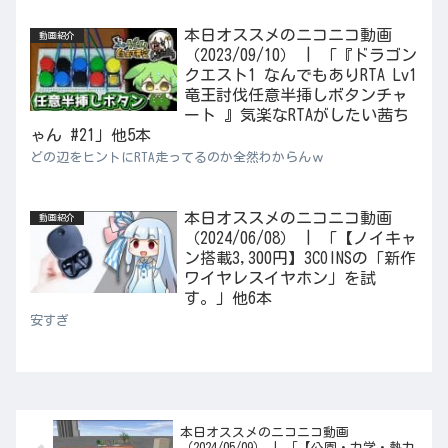
本日オススメのニコニコ動画
動画紹介
（2023/09/10） | 「『ドラゴン
クエスト1 なんでもありRTA Lv1
竜王討伐任意半挿しボタンチャ
ート 』気楽なRTAがしたい茜ち
ゃん #21」他5本
どの辺をヒントにRTA走ってるのか全然わからんｗ
本日オススメのニコニコ動画
動画紹介
（2024/06/08） | 「【ノイキャ
ン搭載3,300円】3COINSの「新作
ワイヤレスイヤホン」を試
す。」他6本
安すぎ
本日オススメのニコニコ動画
（2024/05/09） | 「【公園・力学・熱力