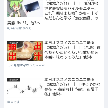
（2023/12/11） | 「【6747円】
世界最安級モバイルモニター、
これ”掘り出し物”かも…｜ず
んだもんと学ぶ「激安商品」の
実態 No.61」他7本
6,747円はやべえ
本日オススメのニコニコ動画
動画紹介
（2023/12/03） | 「【合法】食
べちゃいたいくらい可愛い猫を
本当に味わってみた」他6本
この発想はなかったｗｗｗ
本日オススメのニコニコ動画
動画紹介
（2023/12/19） | 「ゆるやかな
存在 – daniwell feat. 花隈千
冬」他6本
年末です