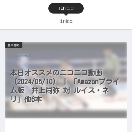
1日1ニコ
1nico
動画紹介
2024/05/10
本日オススメのニコニコ動画
（2024/05/10） | 「Amazonプライ
ム版 井上尚弥 対 ルイス・ネ
リ」他6本