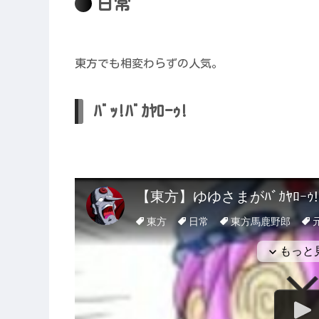
日常
東方でも相変わらずの人気。
ﾊﾞｯ!ﾊﾞｶﾔﾛｰｩ!