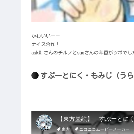
かわいいーー
ナイス合作！
ask@.さんのチルノとsuoさんの萃香がツボでし
すぷーとにく・もみじ（うら