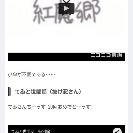
小傘が不憫である……
てゐと世間話（抜け忍さん）
てゐさんちーっす 20回おめでとーっす