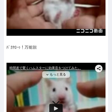
ﾊﾞｶﾔﾛｰｩ！万能説