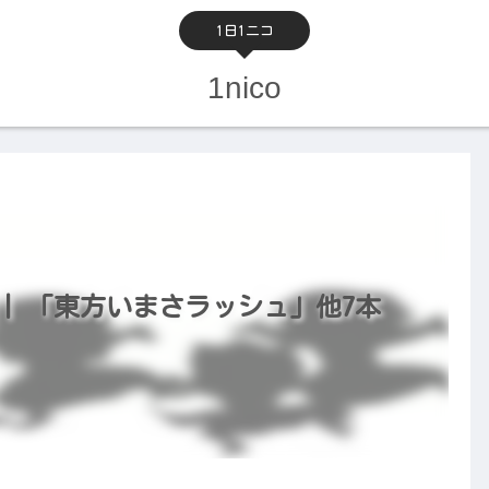
1日1ニコ
1nico
2） | 「東方いまさラッシュ」他7本