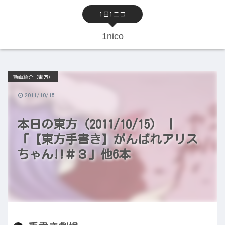
1日1ニコ
1nico
動画紹介（東方）
2011/10/15
本日の東方（2011/10/15） |
「【東方手書き】がんばれアリス
ちゃん!!＃３」他6本