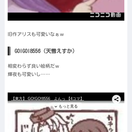
旧作アリスも可愛いなぁｗ
GO!GO!8556（天雪えすか）
相変わらず良い絵柄だｗ
輝夜も可愛いし……