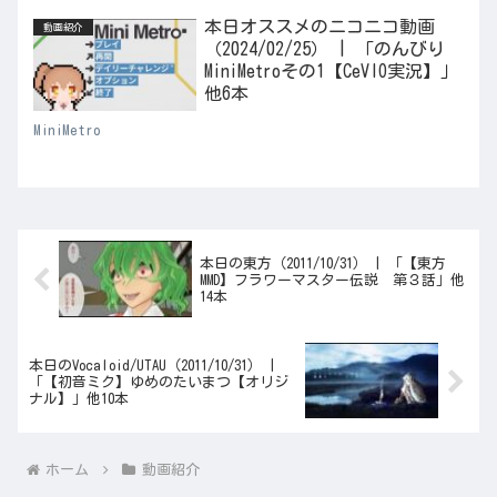
本日オススメのニコニコ動画
動画紹介
（2024/02/25） | 「のんびり
MiniMetroその1【CeVIO実況】」
他6本
MiniMetro
本日の東方（2011/10/31） | 「【東方
MMD】フラワーマスター伝説 第３話」他
14本
本日のVocaloid/UTAU（2011/10/31） |
「【初音ミク】ゆめのたいまつ【オリジ
ナル】」他10本
ホーム
動画紹介