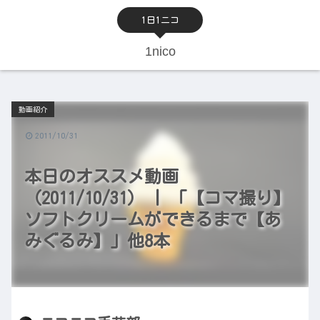
1日1ニコ
1nico
動画紹介
2011/10/31
本日のオススメ動画
（2011/10/31） | 「【コマ撮り】
ソフトクリームができるまで【あ
みぐるみ】」他8本