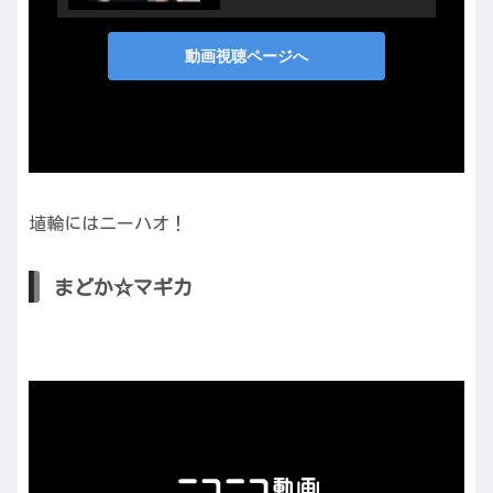
埴輪にはニーハオ！
まどか☆マギカ