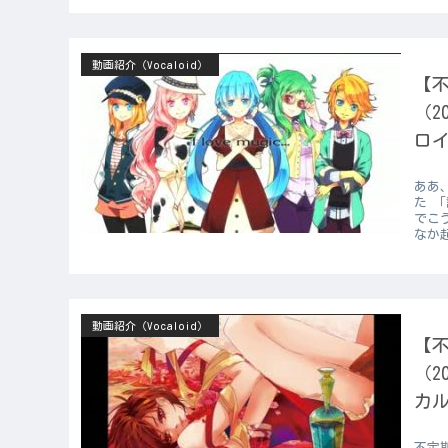
動画紹介（Vocaloid）
【不
（2
ロイ
ああ
た 
でこ
なか起
動画紹介（Vocaloid）
【不
（2
カル
不定