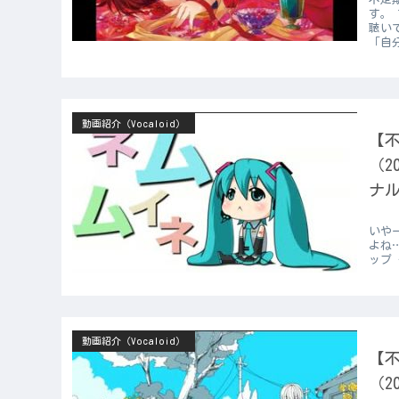
す。
聴い
「自
動画紹介（Vocaloid）
【不
（2
ナル
いや
よね
ップ
動画紹介（Vocaloid）
【不
（2