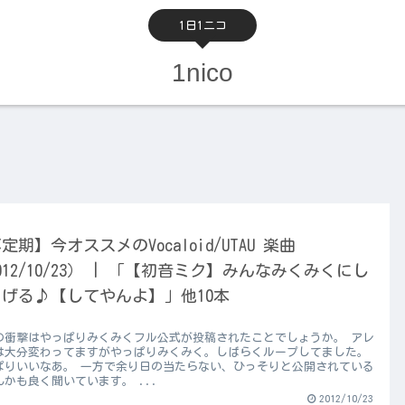
1日1ニコ
1nico
定期】今オススメのVocaloid/UTAU 楽曲
012/10/23） | 「【初音ミク】みんなみくみくにし
げる♪【してやんよ】」他10本
の衝撃はやっぱりみくみくフル公式が投稿されたことでしょうか。 アレ
は大分変わってますがやっぱりみくみく。しばらくループしてました。
ぱりいいなあ。 一方で余り日の当たらない、ひっそりと公開されている
んかも良く聞いています。 ...
2012/10/23