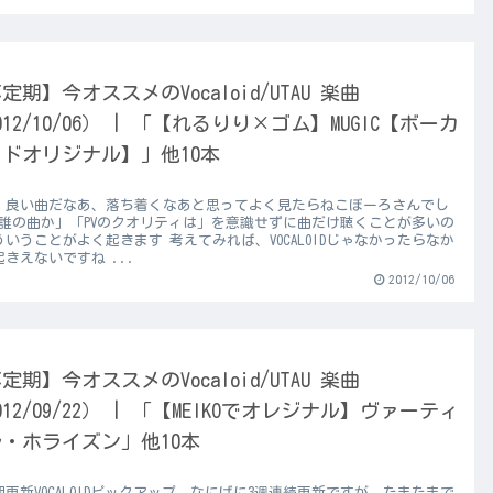
定期】今オススメのVocaloid/UTAU 楽曲
012/10/06） | 「【れるりり×ゴム】MUGIC【ボーカ
ドオリジナル】」他10本
、良い曲だなあ、落ち着くなあと思ってよく見たらねこぼーろさんでし
「誰の曲か」「PVのクオリティは」を意識せずに曲だけ聴くことが多いの
ういうことがよく起きます 考えてみれば、VOCALOIDじゃなかったらなか
きえないですね ...
2012/10/06
定期】今オススメのVocaloid/UTAU 楽曲
012/09/22） | 「【MEIKOでオレジナル】ヴァーティ
・ホライズン」他10本
期更新VOCALOIDピックアップ。なにげに3週連続更新ですが、たまたまで