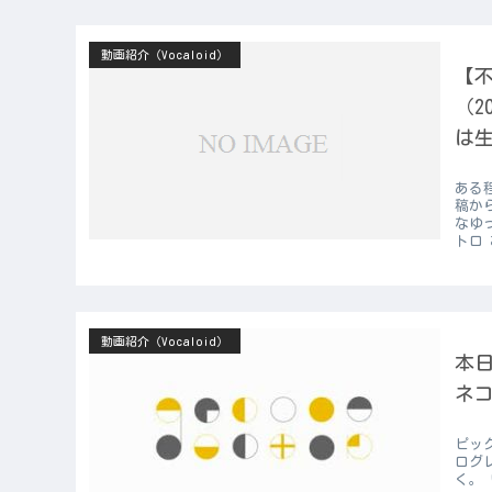
動画紹介（Vocaloid）
【不
（2
は
ある
稿か
なゆ
トロ 
動画紹介（Vocaloid）
本日
ネコ
ピッ
ログ
く。