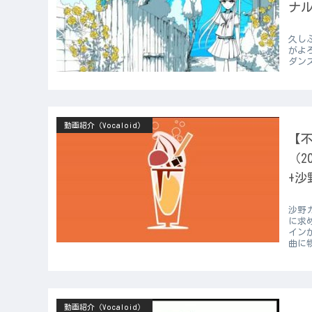
ナル
久し
がよろ
ダン
動画紹介（Vocaloid）
【不
（2
+沙
沙野
に求
インが
曲に物
動画紹介（Vocaloid）