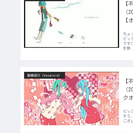
【不
（2
【オ
ちょ
ピッ
ですけ
を聴.
動画紹介（Vocaloid）
【不
（2
ク
ピッ
そう
ござ