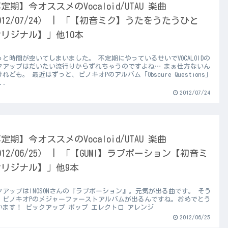
定期】今オススメのVocaloid/UTAU 楽曲
012/07/24） | 「【初音ミク】うたをうたうひと
リジナル】」他10本
っと時間が空いてしまいました。 不定期にやっているせいでVOCALOIDの
クアップはだいたい流行りからずれちゃうのですよね… まぁ仕方ないん
れども。 最近はずっと、ピノキオPのアルバム「Obscure Questions」
..
2012/07/24
定期】今オススメのVocaloid/UTAU 楽曲
012/06/25） | 「【GUMI】ラブポーション【初音ミ
オリジナル】」他9本
クアップはINOSONさんの『ラブポーション』。元気が出る曲です。 そう
、ピノキオPのメジャーファーストアルバムが出るんですね。おめでとう
います！ ピックアップ ポップ エレクトロ アレンジ
2012/06/25