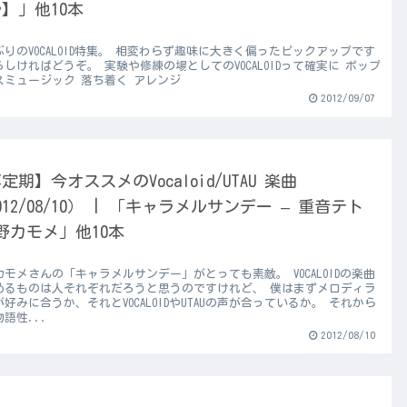
】」他10本
ぶりのVOCALOID特集。 相変わらず趣味に大きく偏ったピックアップです
しければどうぞ。 実験や修練の場としてのVOCALOIDって確実に ポップ
スミュージック 落ち着く アレンジ
2012/09/07
定期】今オススメのVocaloid/UTAU 楽曲
012/08/10） | 「キャラメルサンデー – 重音テト
野カモメ」他10本
カモメさんの「キャラメルサンデー」がとっても素敵。 VOCALOIDの楽曲
めるものは人それぞれだろうと思うのですけれど、 僕はまずメロディラ
好みに合うか、それとVOCALOIDやUTAUの声が合っているか。 それから
語性...
2012/08/10