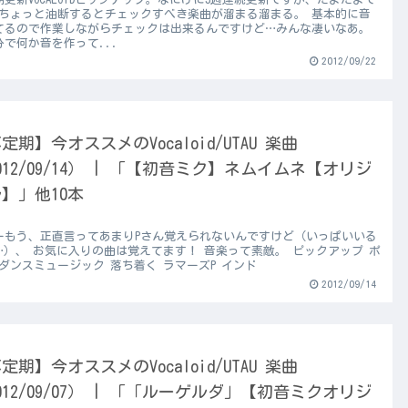
 ちょっと油断するとチェックすべき楽曲が溜まる溜まる。 基本的に音
てるので作業しながらチェックは出来るんですけど…みんな凄いなあ。
分で何か音を作って...
2012/09/22
定期】今オススメのVocaloid/UTAU 楽曲
012/09/14） | 「【初音ミク】ネムイムネ【オリジ
】」他10本
ーもう、正直言ってあまりPさん覚えられないんですけど（いっぱいいる
…）、 お気に入りの曲は覚えてます！ 音楽って素敵。 ピックアップ ポ
 ダンスミュージック 落ち着く ラマーズP インド
2012/09/14
定期】今オススメのVocaloid/UTAU 楽曲
012/09/07） | 「「ルーゲルダ」【初音ミクオリジ