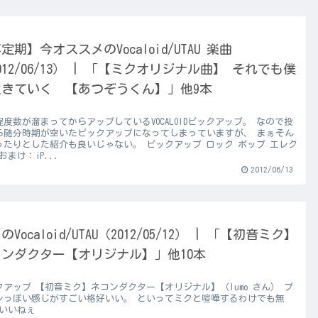
定期】今オススメのVocaloid/UTAU 楽曲
012/06/13） | 「【ミクオリジナル曲】 それでも僕
生きていく 【あつぞうくん】」他9本
程度数が溜まってからアップしているVOCALOIDピックアップ。 なので投
ら随分時期が空いたピックアップになってしまっていますが、 まぁそん
ったりとした紹介も良いじゃない。 ピックアップ ロック ポップ エレク
おまけ：iP...
2012/06/13
のVocaloid/UTAU（2012/05/12） | 「【初音ミク】
ンダクター【オリジナル】」他10本
クアップ 【初音ミク】ネコンダクター【オリジナル】（lumo さん） プ
レっぽい感じがすごい格好いい。 といってミクと喧嘩するわけでも無
 いいねぇ