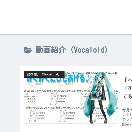
動画紹介（Vocaloid）
動画紹介（Vocaloid）
【不
（2
てあ
今月
ンジ
やっ
曲な