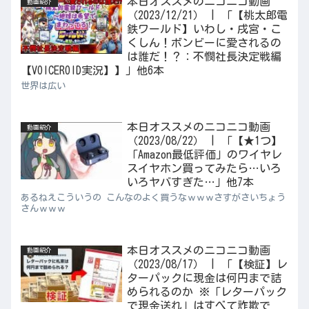
本日オススメのニコニコ動画
動画紹介
（2023/12/21） | 「【桃太郎電
鉄ワールド】いわし・戌宮・こ
くしん！ボンビーに愛されるの
は誰だ！？：不憫社長決定戦編
【VOICEROID実況】】」他6本
世界は広い
本日オススメのニコニコ動画
動画紹介
（2023/08/22） | 「【★1つ】
「Amazon最低評価」のワイヤレ
スイヤホン買ってみたら…いろ
いろヤバすぎた…」他7本
あるねえこういうの こんなのよく買うなｗｗｗさすがさいちょう
さんｗｗｗ
本日オススメのニコニコ動画
動画紹介
（2023/08/17） | 「【検証】レ
ターパックに現金は何円まで詰
められるのか ※「レターパック
で現金送れ」はすべて詐欺で