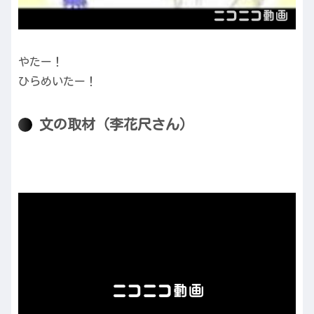
やたー！
ひらめいたー！
文の取材（李花尺さん）