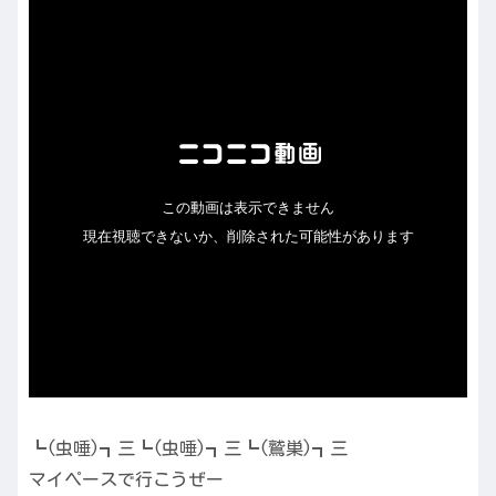
┗(虫唾)┓三┗(虫唾)┓三┗(鷲巣)┓三
マイペースで行こうぜー