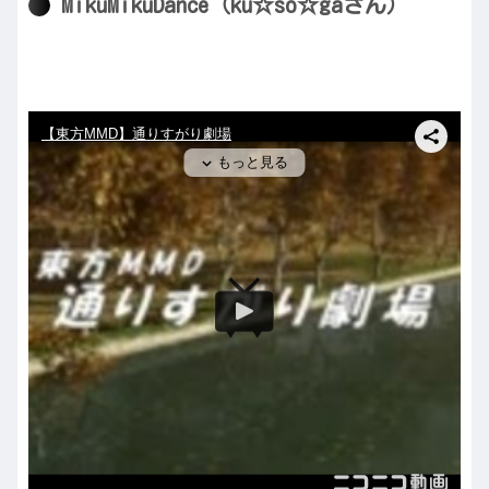
MikuMikuDance（ku☆so☆gaさん）