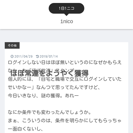
1日1ニコ
1nico
その他
2011/04/29
2019/07/14
ログインしない日はほぼ無いというのになぜかもらえ
なかった「ほぼ常連」スタンプ。
ほぼ常連をようやく獲得
個人的には、「自宅と職場で交互にログインしていた
せいかなー」なんつて思ってたんですけど、
今日いきなり、謎の獲得。あれー
なにか条件でも変わったんでしょうか。
まぁ、こういうのは、条件を明らかにしてもらっちゃ
ー面白くないし、