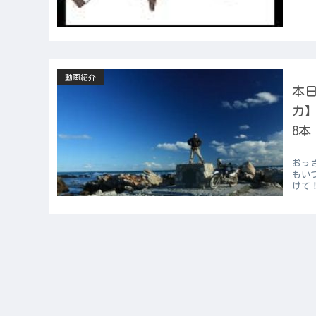
動画紹介
本日
カ
8本
おっ
もい
けて