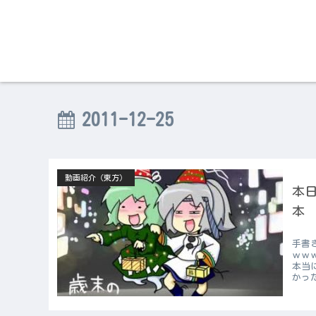
2011-12-25
動画紹介（東方）
本日
本
手書
ｗｗ
本当
かった