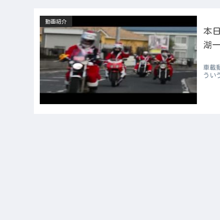
動画紹介
本日
湖一
車載動
うい