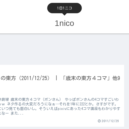
1日1ニコ
1nico
の東方（2011/12/25） | 「歳末の東方４コマ」他9
き劇場 歳末の東方４コマ（ポンさん） やっぱポンさんの4コマすごいわ
ｗｗ ネタ作るの大変だろうになぁ…それを1年に222とか。さすがです。
にいつ見ても面白いし。そういえばpixivにあった4コマ講座もわかりやす
なー また...
2011/12/25