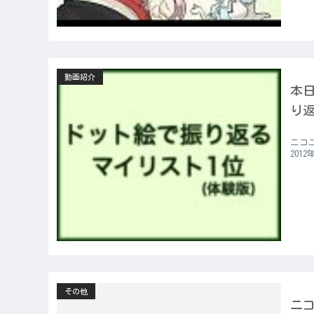
動画紹介
本日
り返
ニコ
20
その他
ニ