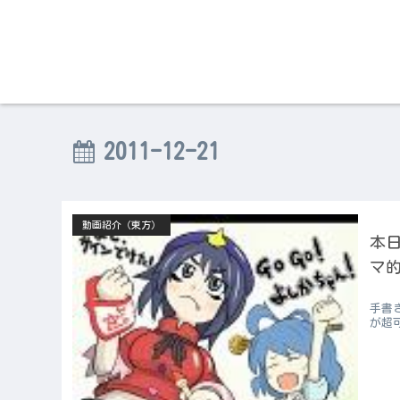
2011-12-21
動画紹介（東方）
本日
マ的
手書
が超