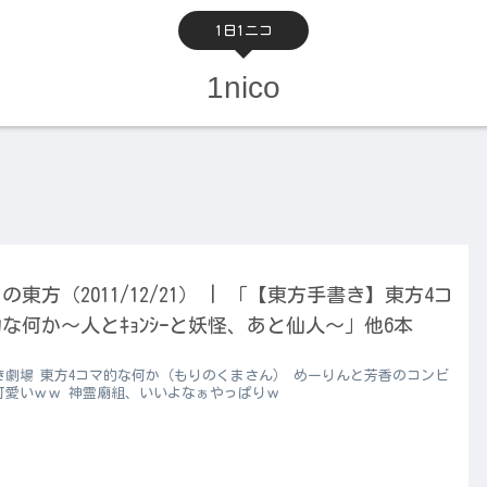
1日1ニコ
1nico
の東方（2011/12/21） | 「【東方手書き】東方4コ
な何か～人とｷｮﾝｼｰと妖怪、あと仙人～」他6本
き劇場 東方4コマ的な何か（もりのくまさん） めーりんと芳香のコンビ
可愛いｗｗ 神霊廟組、いいよなぁやっぱりｗ