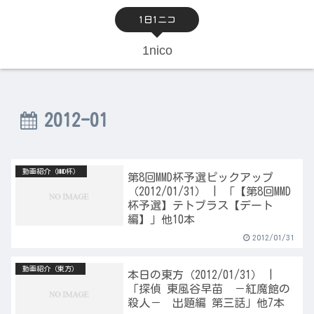
1日1ニコ
1nico
2012-01
動画紹介（MMD杯）
第8回MMD杯予選ピックアップ
（2012/01/31） | 「【第8回MMD
杯予選】テトプラス【デート
編】」他10本
2012/01/31
動画紹介（東方）
本日の東方（2012/01/31） |
「探偵 東風谷早苗 －紅魔館の
殺人－ 出題編 第三話」他7本