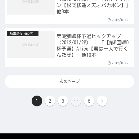
ン【松岡修造×天才バカボン】」
他8本
2012/01/29
動画紹介（MMD杯）
第8回MMD杯予選ピックアップ
（2012/01/28） | 「【第8回MMD
杯予選】Alice【君は一人で行く
んだぜ】」他10本
2012/01/28
次のページ
次
1
2
3
…
8
へ