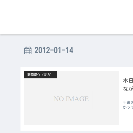
2012-01-14
動画紹介（東方）
本日
なが
手書
かっ