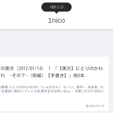
1日1ニコ
1nico
の東方（2012/01/14） | 「【東方】にとりのかわ
れ -その７-（前編）【手書き】」他5本
き劇場 にとりのかわながれ（しゅがさん） わーい。新作ー あああ…わ
てる運命に転がっていくのを見守るのは辛いなぁ… 可愛いだけに切ない
2012/01/14