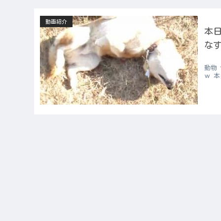
動画紹介
本日
なす
動物
ｗ 