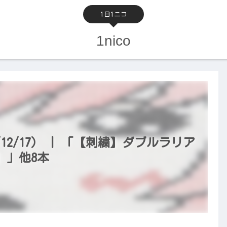
1日1ニコ
1nico
12/17） | 「【刺繍】ダブルラリア
】」他8本