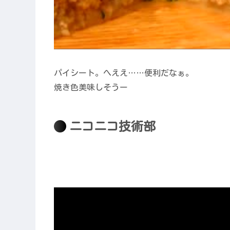
パイシート。へええ……便利だなぁ。
焼き色美味しそうー
ニコニコ技術部