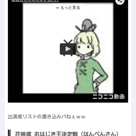
出演者リストの書き込みパねぇｗｗ
花映塚 おはじき王決定戦（はんぺんさん）