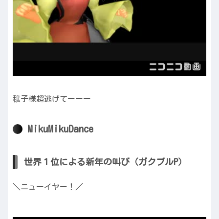
穣子様超逃げてーーー
MikuMikuDance
世界１位による新年の叫び（ガクブルP）
＼ニューイヤー！／