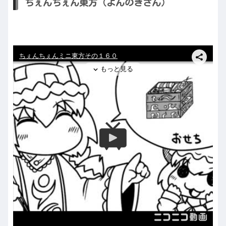
ちぇんちぇん東方（よんのきさん）