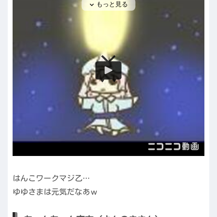
はんこワークマジ乙…
ゆゆさまは元気だなあｗ