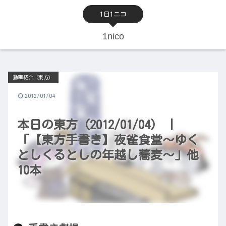
1日1ニコ
1nico
動画紹介（東方）
2012/01/04
本日の東方（2012/01/04） |
「【東方手書き】夜雀食堂～ゆく
としくるとしの年越し蕎麦～」他
10本