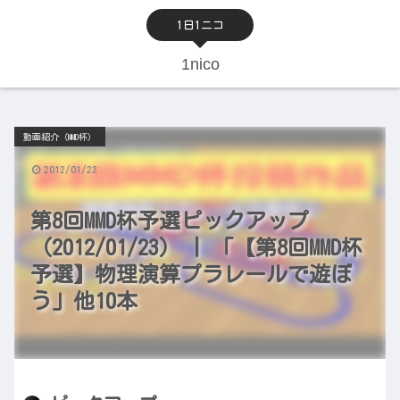
1日1ニコ
1nico
動画紹介（MMD杯）
2012/01/23
第8回MMD杯予選ピックアップ
（2012/01/23） | 「【第8回MMD杯
予選】物理演算プラレールで遊ぼ
う」他10本