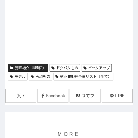
動画紹介（MMD杯）
ドタバタもの
ピックアップ
モデル
再現もの
第8回MMD杯予選リスト（全て）
X
Facebook
はてブ
LINE