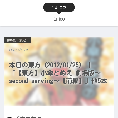
1日1ニコ
1nico
動画紹介（東方）
2012/01/25
本日の東方（2012/01/25） |
「【東方】小傘とぬえ 劇場版～
second serving～【前編】」他5本