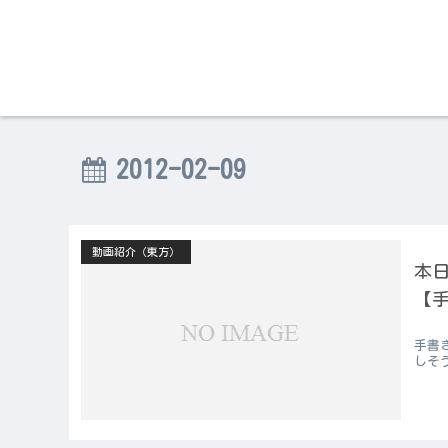
2012-02-09
動画紹介（東方）
本日
【手
手書
しそ