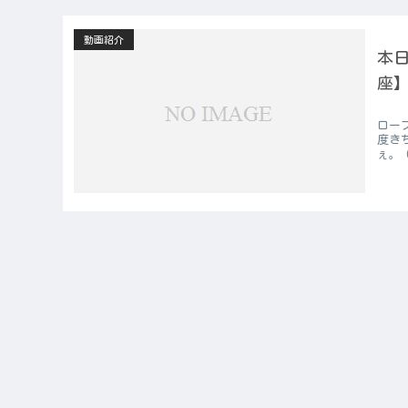
動画紹介
本日
座
ロー
度き
ぇ。 