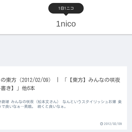
1日1ニコ
1nico
の東方（2012/02/09） | 「【東方】みんなの咲夜
書き】」他6本
き劇場 みんなの咲夜（松本文さん） なんというスタイリッシュお嬢 楽
うで良いなぁ…素敵。 続くと良いなぁ。
2012/02/09