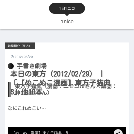
1日1ニコ
1nico
動画紹介（東方）
2012/02/29
手書き劇場
本日の東方（2012/02/29） |
「【ぬこぬこ漫画】東方子猫典
東方子猫典（漫画：ニモコルさん×動画：
8」他10本
神山赴鈴さん）
なにこれぬこい…