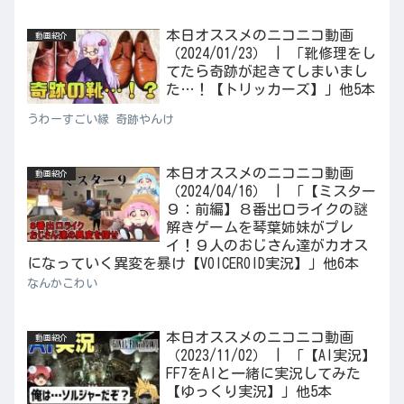
本日オススメのニコニコ動画
動画紹介
（2024/01/23） | 「靴修理をし
てたら奇跡が起きてしまいまし
た…！【トリッカーズ】」他5本
うわーすごい縁 奇跡やんけ
本日オススメのニコニコ動画
動画紹介
（2024/04/16） | 「【ミスター
９：前編】８番出口ライクの謎
解きゲームを琴葉姉妹がプレ
イ！９人のおじさん達がカオス
になっていく異変を暴け【VOICEROID実況】」他6本
なんかこわい
本日オススメのニコニコ動画
動画紹介
（2023/11/02） | 「【AI実況】
FF7をAIと一緒に実況してみた
【ゆっくり実況】」他5本