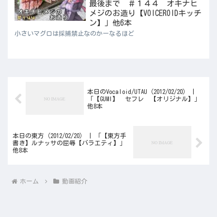
最後まで ＃１４４ オキナヒ
メジのお造り【VOICEROIDキッチ
ン】」他6本
小さいマグロは採捕禁止なのかーなるほど
本日のVocaloid/UTAU（2012/02/20） |
「【GUMI】 セフレ 【オリジナル】」
他8本
本日の東方（2012/02/20） | 「【東方手
書き】ルナッサの屈辱【バラエティ】」
他8本
ホーム
動画紹介