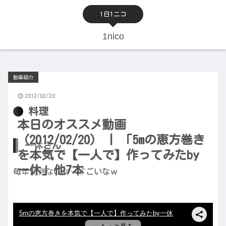
1日1ニコ
1nico
動画紹介
2012/02/20
料理
本日のオススメ動画
（2012/02/20） | 「5mの恵方巻き
一休さん
を本気で【一人で】作ってみたby
一休」他7本
毎年恒例なのか…すごいなｗ