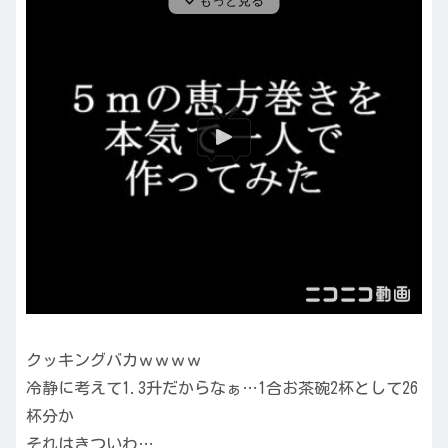
クッキングバカｗｗｗｗ
冷静に考えて1.3升だからなぁ…1合お茶碗2杯として26
杯分か
それはきついわ…