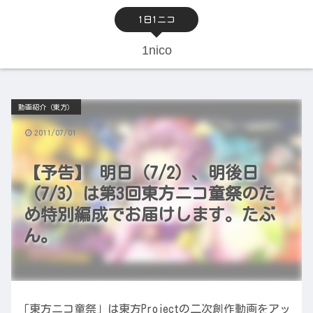
1日1ニコ
1nico
動画紹介（東方）
2011/07/01
【予告】 明日（7/2）、明後日
（7/3）は第3回東方ニコ童祭のた
め特別編成でお届けします。たぶ
ん。
「東方ニコ童祭」は東方Projectの二次創作動画をアッ