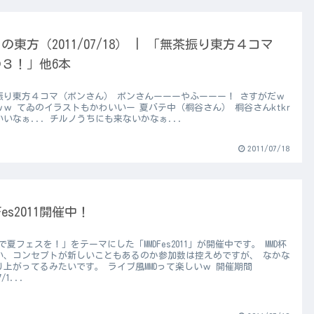
の東方（2011/07/18） | 「無茶振り東方４コマ
３！」他6本
振り東方４コマ（ポンさん） ポンさんーーーやふーーー！ さすがだｗ
ｗｗ てゐのイラストもかわいいー 夏バテ中（桐谷さん） 桐谷さんktkr
いなぁ... チルノうちにも来ないかなぁ...
2011/07/18
DFes2011開催中！
Dで夏フェスを！」をテーマにした「MMDFes2011」が開催中です。 MMD杯
い、コンセプトが新しいこともあるのか参加数は控えめですが、 なかな
り上がってるみたいです。 ライブ風MMDって楽しいｗ 開催期間
7/1...