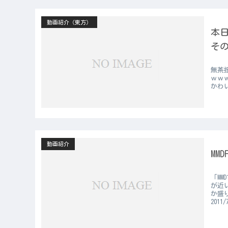
動画紹介（東方）
本日
その
無茶
ｗｗ
かわい
動画紹介
MM
「MM
が近
か盛
2011/