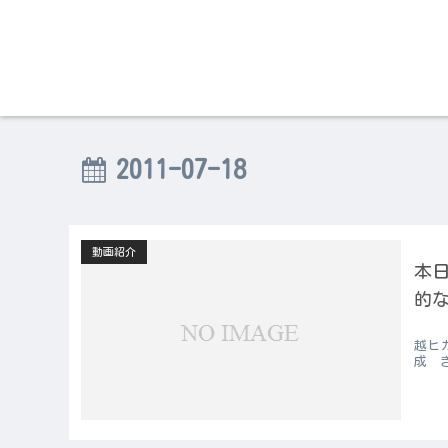
2011-07-18
動画紹介
本日
的
越ヒ
成 