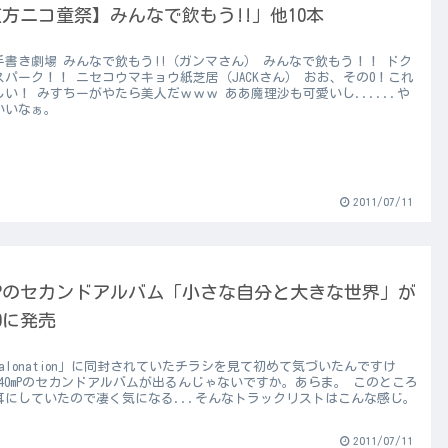
方ニコ童祭】みんなで飲もう!!」他10本
手書き劇場 みんなで飲もう!!（ガンマさん） みんなで飲もう！！ ドク
スパーク！！ ニセコウマキョウ紙芝居（JACKさん） おお、その0！これ
しい！ みすちーがやたら美人だｗｗｗ ああ魔理沙も可愛いし......や
いいなぁ。
2011/07/11
mPのセカンドアルバム「小さな自分と大きな世界」が
20に発売
calonation」に同封されていたチラシを見て初めて気づいたんですけ
 40mPのセカンドアルバムが出るんじゃないですか。あらま。 このところ
耳にしていたので凄く気になる...そんなトラックリストはこんな感じ。
2011/07/11