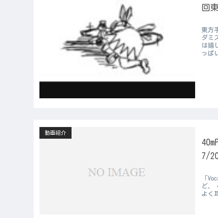
回東
東方
ダミ
は嬉
っぱ
動画紹介
40
7/
「Vo
ど、
よく