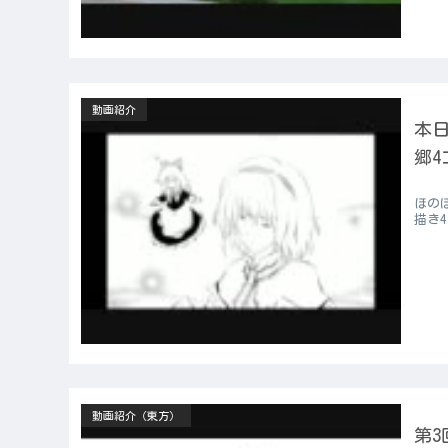
動画紹介
本日
郷4
ほの
描き4
動画紹介（東方）
第3