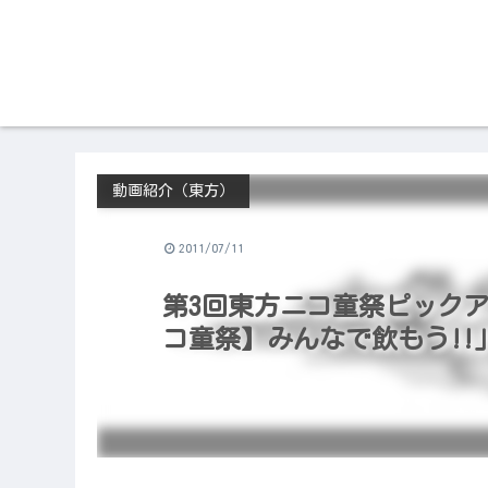
動画紹介（東方）
2011/07/11
第3回東方ニコ童祭ピックア
コ童祭】みんなで飲もう!!」