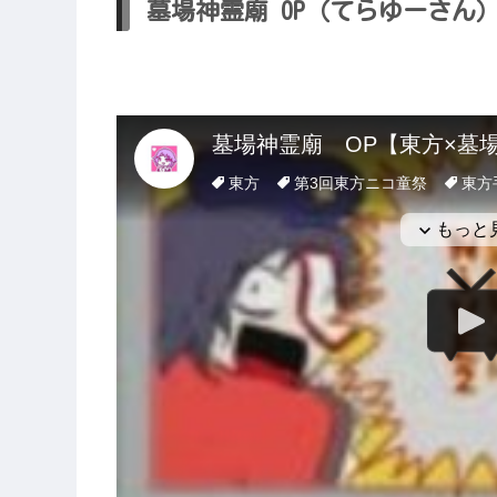
墓場神霊廟 OP（てらゆーさん