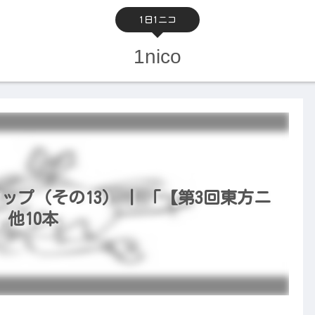
1日1ニコ
1nico
ップ（その13） | 「【第3回東方ニ
他10本