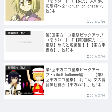
（その8） | 「【東方】人の夢、
幻想郷へ２～crush on dream～」
他9本
2011/07/04
動画紹介（東方）
第3回東方ニコ童祭ピックアップ
（その7） | 「【第3回東方ニコ
童祭】ぬえと短編集！！【東方手
書き】」他10本
2011/07/04
動画紹介（東方）
第3回東方ニコ童祭ピックアッ
プ・MikuMikuDance編 | 「【第3
回東方ニコ童祭】 射命丸 文の博
麗神社宴会【東方MMD】」他6本
2011/07/04