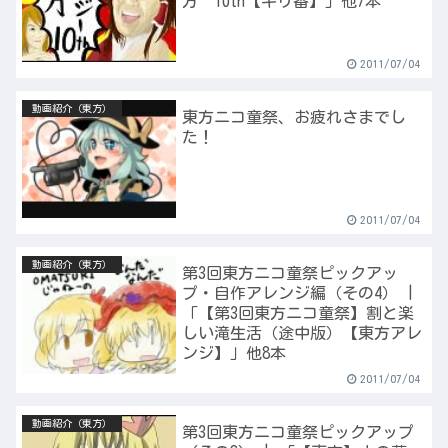
方 10th【キリ番】」他7本
2011/07/04
動画紹介（東方）
東方ニコ童祭、お疲れさまでし
た！
2011/07/04
動画紹介（東方）
第3回東方ニコ童祭ピックアッ
プ・自作アレンジ編（その4） |
「【第3回東方ニコ童祭】割と楽
しい滝生活（途中版）【東方アレ
ンジ】」他8本
2011/07/04
動画紹介（東方）
第3回東方ニコ童祭ピックアップ