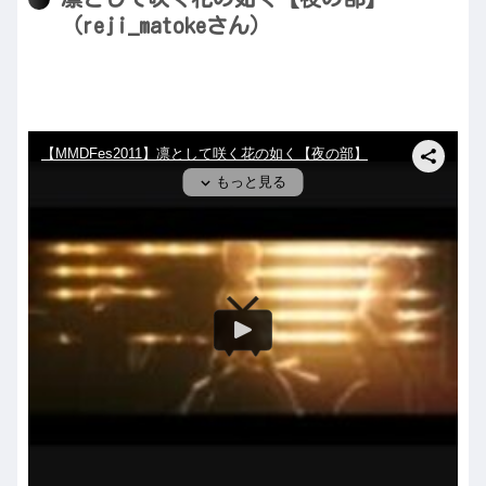
（reji_matokeさん）