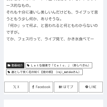
ース的なもの。
それも十分に凄いし美しいんだけども、ライブって言
うともう少し何か、ありそうな。
「何か」って何よ、と言われると何ともわからないの
ですが。
てか、フェス行って、ライブ見て、かき氷食べてー
動画紹介
Ｌａｔな娘達で「Ｃａｌｃ．」（あしべさん）
凛として咲く花の如く【夜の部】（reji_matokeさん）
X
Facebook
はてブ
LINE