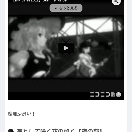
魔理沙渋い！
凛として咲く花の如く【夜の部】