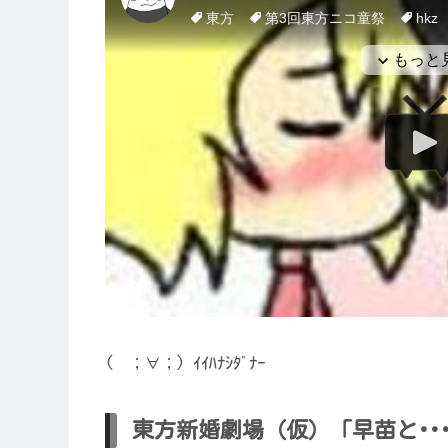
( ；∀；) ｲｲﾊﾅｼﾀﾞﾅｰ
東方新婚劇場（仮）「早苗と･･･」