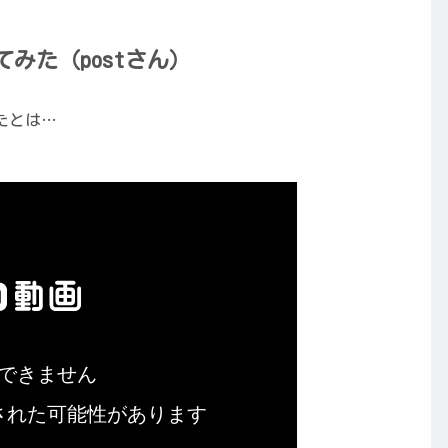
みた（postさん）
たとは…