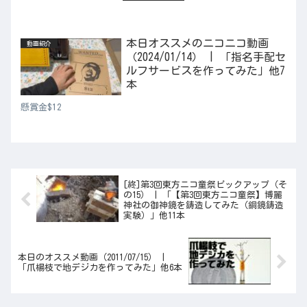
本日オススメのニコニコ動画
動画紹介
（2024/01/14） | 「指名手配セ
ルフサービスを作ってみた」他7
本
懸賞金$12
[終]第3回東方ニコ童祭ピックアップ（そ
の15） | 「【第3回東方ニコ童祭】博麗
神社の御神鏡を鋳造してみた（銅鏡鋳造
実験）」他11本
本日のオススメ動画（2011/07/15） |
「爪楊枝で地デジカを作ってみた」他6本