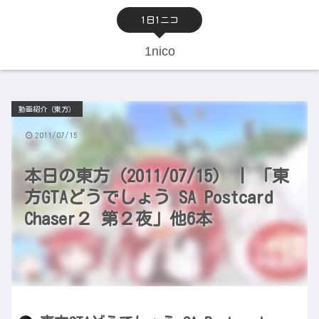
1日1ニコ
1nico
動画紹介（東方）
2011/07/15
本日の東方（2011/07/15） | 「東
方GTAどうでしょう SA Postcard
Chaser２ 第２夜」他6本