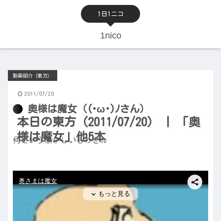
1日1ニコ
1nico
動画紹介（東方）
2011/07/20
奥様は魔女（(･ω･)ﾉさん）
本日の東方（2011/07/20） | 「奥
様は魔女」他5本
何という懐かしいものをｗ