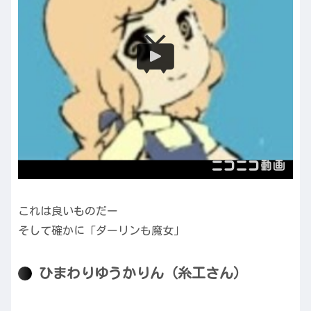
これは良いものだー
そして確かに「ダーリンも魔女」
ひまわりゆうかりん（糸工さん）