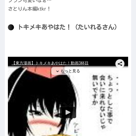
フラン可愛いなぁ…
さとりん本編ktkr！
トキメキあやはた！（たいれるさん）