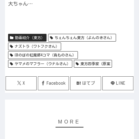
大ちゃん…
動画紹介（東方）
ちぇんちぇん東方（よんのきさん）
ナズトラ（ワトフクさん）
ほのぼの紅魔郷4コマ（偽ものさん）
ヤマメのマフラー（ウナルさん）
東方四季家（原案
X
Facebook
はてブ
LINE