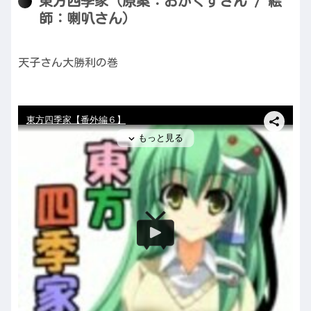
東方四季家（原案：おがくずさん / 絵
師：喇叭さん）
天子さん大勝利の巻