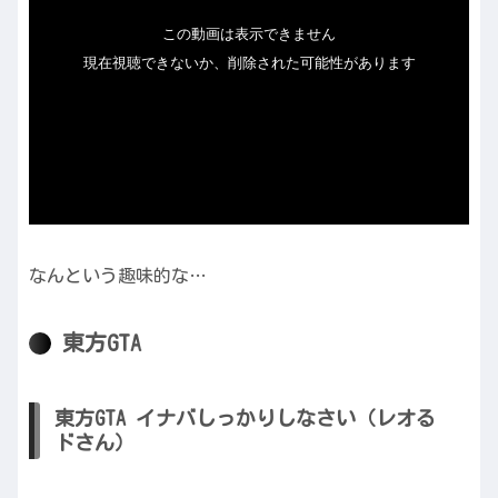
なんという趣味的な…
東方GTA
東方GTA イナバしっかりしなさい（レオる
ドさん）