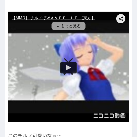
このチルノ可愛いなぁ…