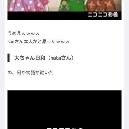
うめえｗｗｗｗ
suoさん本人かと思ったｗｗｗ
大ちゃん日和（nataさん）
ぬ、何か物語が動いた