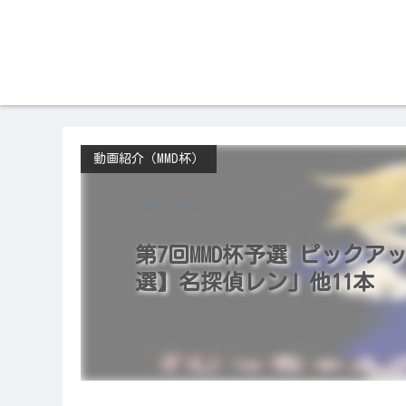
動画紹介（MMD杯）
2011/07/31
第7回MMD杯予選 ピックアッ
選】名探偵レン」他11本