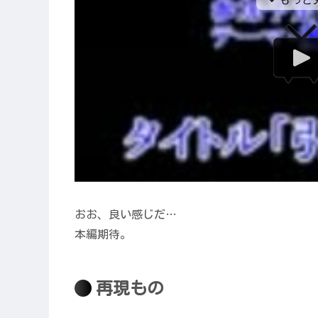
おお、良い感じだ…
本編期待。
再現もの