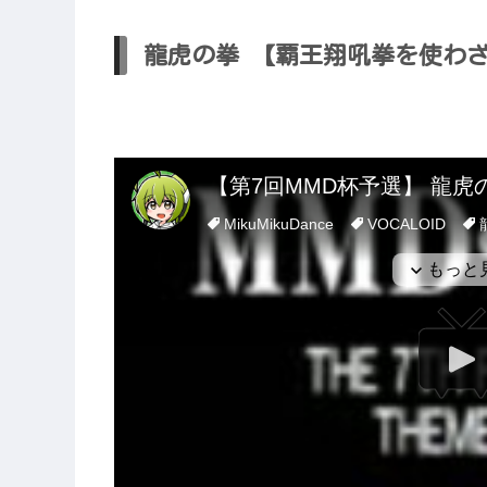
龍虎の拳 【覇王翔吼拳を使わざる