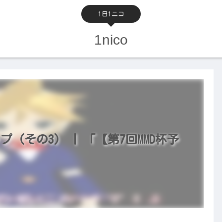
1日1ニコ
1nico
プ（その3） | 「【第7回MMD杯予