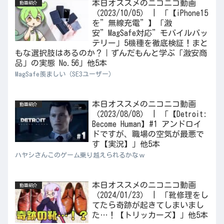
本日オススメのニコニコ動画
動画紹介
（2023/10/05） | 「【iPhone15
を”無線充電”】「激
安”MagSafe対応”モバイルバッ
テリー」5機種を徹底検証！まと
もな選択肢はあるのか？｜ずんだもんと学ぶ「激安商
品」の実態 No.56」他5本
MagSafe羨ましい（SE3ユーザー）
本日オススメのニコニコ動画
動画紹介
（2023/08/08） | 「【Detroit:
Become Human】#1 アンドロイ
ドですが、職場の空気が最悪で
す【実況】」他5本
ハヤシさんこのゲーム乗り越えられるかなｗ
本日オススメのニコニコ動画
動画紹介
（2024/01/23） | 「靴修理をし
てたら奇跡が起きてしまいまし
た…！【トリッカーズ】」他5本