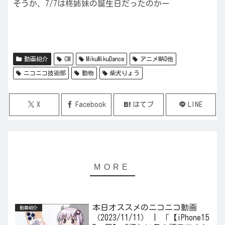
そうか、7/7は柊姉妹の誕生日だったのかー
動画紹介
CM
MikuMikuDance
アニメMAD他
ニコニコ技術部
動物
柴犬りょう
X
Facebook
はてブ
LINE
本日オススメのニコニコ動画
動画紹介
（2023/11/11） | 「【iPhone15