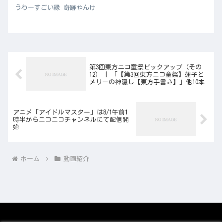
うわーすごい縁 奇跡やんけ
第3回東方ニコ童祭ピックアップ（その
12） | 「【第3回東方ニコ童祭】蓮子と
メリーの神隠し【東方手書き】」他10本
アニメ「アイドルマスター」は8/1午前1
時半からニコニコチャンネルにて配信開
始
ホーム
動画紹介