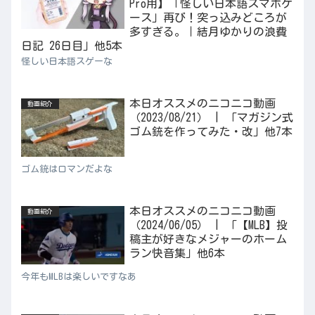
Pro用】「怪しい日本語スマホケ
ース」再び！突っ込みどころが
多すぎる。｜結月ゆかりの浪費
日記 26日目」他5本
怪しい日本語スゲーな
本日オススメのニコニコ動画
動画紹介
（2023/08/21） | 「マガジン式
ゴム銃を作ってみた・改」他7本
ゴム銃はロマンだよな
本日オススメのニコニコ動画
動画紹介
（2024/06/05） | 「【MLB】投
稿主が好きなメジャーのホーム
ラン快音集」他6本
今年もMLBは楽しいですなあ