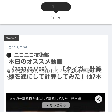
1日1ニコ
1nico
動画紹介
2011/07/09
ニコニコ技術部
本日のオススメ動画
（2011/07/09） | 「タイガー計算
電卓が普及する前に使われていた手回し計算機とのこ
機を裸にして計算してみた」他7本
と。