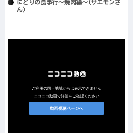
にとりの食事行～焼肉編～(サエモンさ
ん)