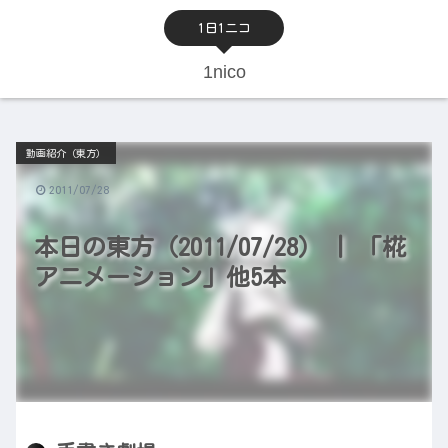
1日1ニコ
1nico
動画紹介（東方）
2011/07/28
本日の東方（2011/07/28） | 「椛
アニメーション」他5本