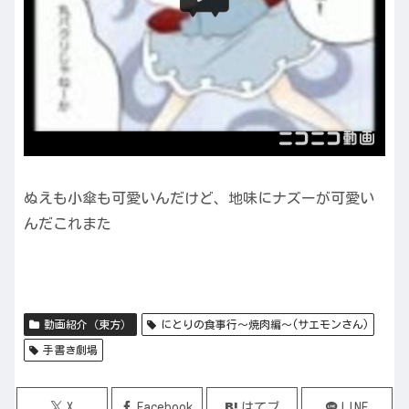
ぬえも小傘も可愛いんだけど、地味にナズーが可愛い
んだこれまた
動画紹介（東方）
にとりの食事行～焼肉編～(サエモンさん)
手書き劇場
X
Facebook
はてブ
LINE