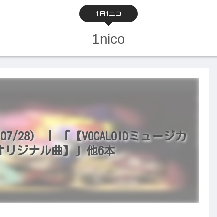
1日1ニコ
1nico
/28） | 「【VOCALOIDミュージカ
and【オリジナル曲】」他6本