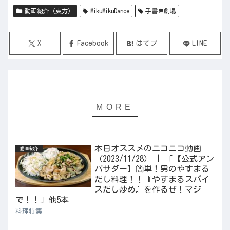
動画紹介（東方）
MikuMikuDance
手書き劇場
X
Facebook
はてブ
LINE
本日オススメのニコニコ動画
動画紹介
（2023/11/28） | 「【公式アン
バサダー】簡単！男のやすまる
だし料理！！『やすまるスパイ
スだし炒め』を作るぜ！マジ
で！！」他5本
料理特集