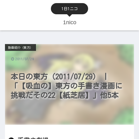
1日1ニコ
1nico
動画紹介（東方）
2011/07/29
本日の東方（2011/07/29） |
「【吸血の】東方の手書き漫画に
挑戦だその22【紙芝居】」他5本