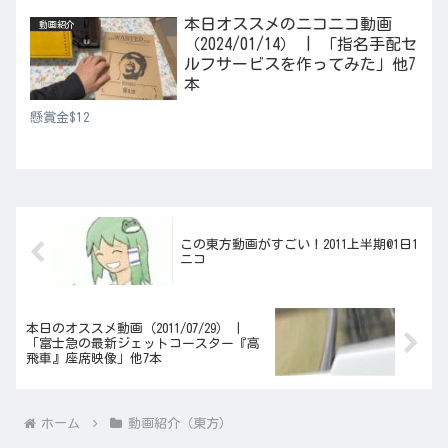
本日オススメのニコニコ動画
動画紹介
（2024/01/14） | 「指名手配セ
ルフサービスを作ってみた」他7
本
懸賞金$12
この東方動画がすごい！2011上半期@1日1
ニコ
本日のオススメ動画（2011/07/29） |
「富士急の最新ジェットコースター『高
飛車』座席映像」他7本
ホーム
動画紹介（東方）