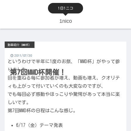
1日1ニコ
1nico
動画紹介（MMD杯）
2011/07/30
というわけで半年に1度のお祭、「MMD杯」がやって参
りました。
第7回MMD杯開催！
回を重ねる毎に参加者が増え、動画も増え、クオリテ
ィも上がって付いていくのも大変なのですが、
でも毎回必ず感動やほっこりや驚愕があって本当に楽
しいです。
第7回MMD杯の日程はこんな感じ。
6/17（金）テーマ発表