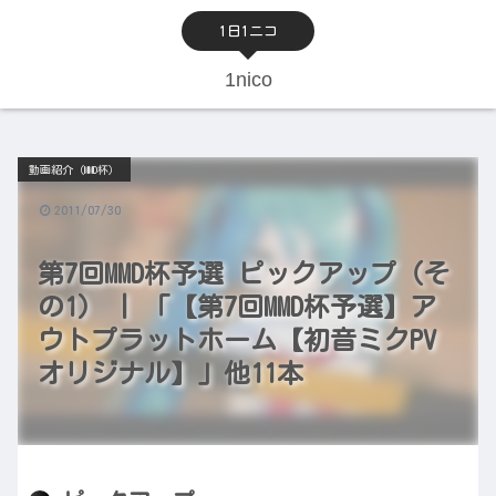
1日1ニコ
1nico
動画紹介（MMD杯）
2011/07/30
第7回MMD杯予選 ピックアップ（そ
の1） | 「【第7回MMD杯予選】ア
ウトプラットホーム【初音ミクPV
オリジナル】」他11本